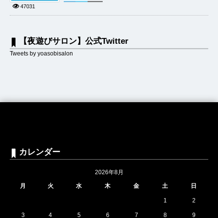
47031
【夜遊びサロン】公式Twitter
Tweets by yoasobisalon
カレンダー
2026年8月
月
火
水
木
金
土
日
1
2
3
4
5
6
7
8
9